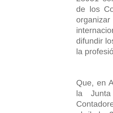
de los Co
organiz
internaci
difundir l
la profesi
Que, en A
la Junt
Contadore