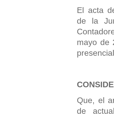
El acta d
de
la J
Contadore
mayo de 
presencial
CONSID
Que, el a
de actua