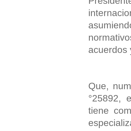
President
internac
asumiendo
normativo
acuerdos 
Que, nume
°25892, e
tiene com
especializ