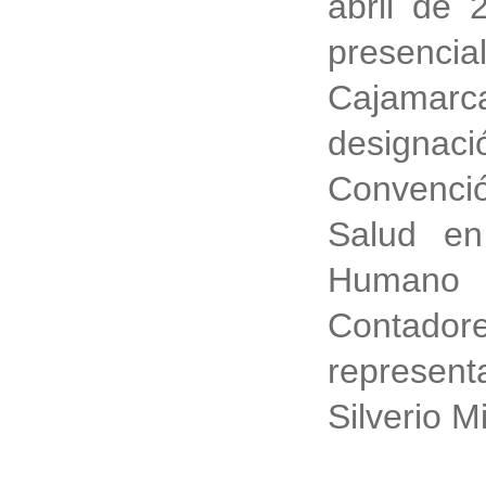
abril de 
presenci
Cajamar
designa
Convenció
Salud en
Humano
Contador
represen
Silverio M