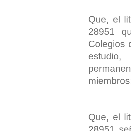
Que, el li
28951 qu
Colegios 
estudio,
permanen
miembros
Que, el li
28951 señ