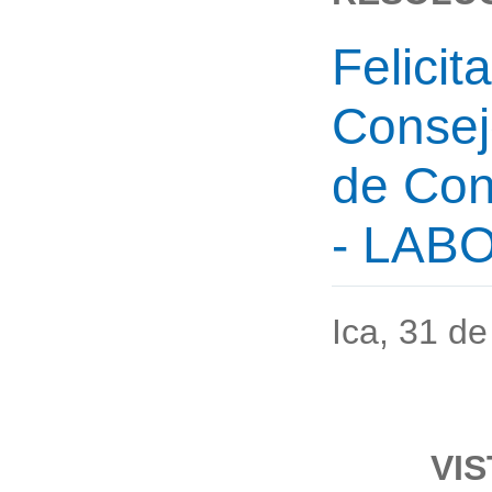
Felicit
Consej
de Con
- LAB
Ica, 31 d
VIS