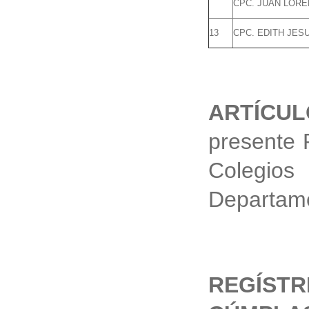
CPC. JUAN LOR
13
CPC. EDITH JE
ARTÍCU
presente 
Colegi
Departame
REGÍS