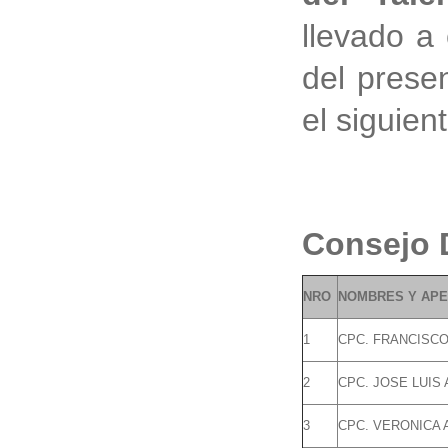
llevado a
del prese
el siguient
Consejo D
NRO
NOMBRES Y APE
1
CPC. FRANCISC
2
CPC. JOSE LUIS
3
CPC. VERONICA 