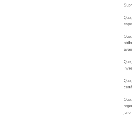
Supr
Que,
espe
Que,
atri
avan
Que,
inve
Que,
cert
Que,
orga
julio