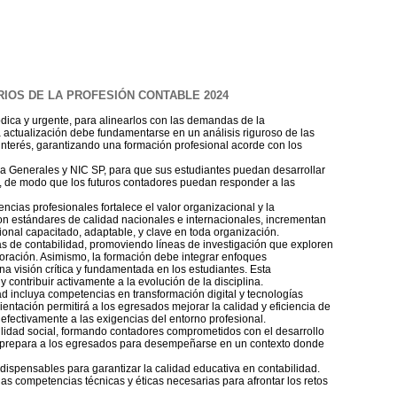
IOS DE LA PROFESIÓN CONTABLE 2024
ódica y urgente, para alinearlos con las demandas de la
ta actualización debe fundamentarse en un análisis riguroso de las
interés, garantizando una formación profesional acorde con los
a Generales y NIC SP, para que sus estudiantes puedan desarrollar
n, de modo que los futuros contadores puedan responder a las
cias profesionales fortalece el valor organizacional y la
con estándares de calidad nacionales e internacionales, incrementan
ional capacitado, adaptable, y clave en toda organización.
mas de contabilidad, promoviendo líneas de investigación que exploren
boración. Asimismo, la formación debe integrar enfoques
a visión crítica y fundamentada en los estudiantes. Esta
 contribuir activamente a la evolución de la disciplina.
d incluya competencias en transformación digital y tecnologías
ientación permitirá a los egresados mejorar la calidad y eficiencia de
efectivamente a las exigencias del entorno profesional.
bilidad social, formando contadores comprometidos con el desarrollo
én prepara a los egresados para desempeñarse en un contexto donde
ispensables para garantizar la calidad educativa en contabilidad.
as competencias técnicas y éticas necesarias para afrontar los retos