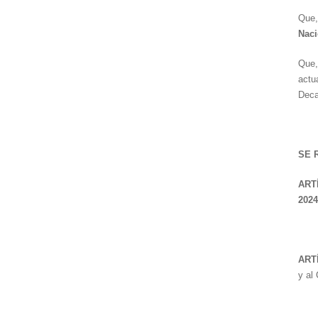
Que,
Naci
Que,
actu
Deca
SE 
ART
2024
ART
y al