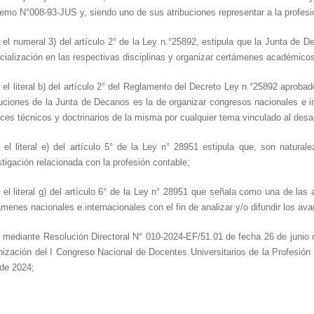
emo N°008-93-JUS y,
siendo uno de sus atribuciones representar a la profesi
 el numeral 3) del artículo 2° de la Ley n.°25892, estipula que la Junta de
cialización en las respectivas disciplinas y organizar certámenes académico
 el literal b) del artículo 2° del Reglamento del Decreto Ley n.°25892 apro
buciones de la Junta de Decanos es la de organizar congresos nacionales e int
ces técnicos y doctrinarios de la misma por cualquier tema vinculado al desarr
 el literal e) del artículo 5° de la Ley n° 28951 estipula que, son natura
stigación relacionada con la profesión contable;
 el literal g) del artículo 6° de la Ley n° 28951 que señala como una de las 
ámenes nacionales e internacionales con el fin de analizar y/o difundir los ava
 mediante Resolución Directoral N° 010-2024-EF/51.01 de fecha 26 de junio de
nización del I Congreso Nacional de Docentes Universitarios de la Profesión C
 de 2024;