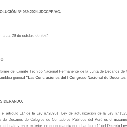
OLUCIÓN Nº 039-2024-JDCCPP/AG.
marca, 29 de octubre de 2024.
TO:
nforme del Comité Técnico Nacional Permanente de la Junta de Decanos de C
samblea general
“Las Conclusiones del I Congreso Nacional de Docentes U
SIDERANDO:
 el artículo 11° de la Ley n.°28951, Ley de actualización de la Ley n.°132
a de Decanos de Colegios de Contadores Públicos del Perú es el máximo 
ro del país y en el exterior, en concordancia con el artículo 1° del Decreto L