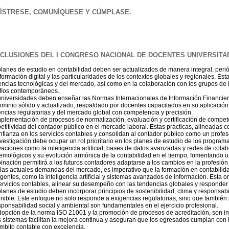
ÍSTRESE, COMUNÍQUESE Y CÚMPLASE.
CLUSIONES DEL I CONGRESO NACIONAL DE DOCENTES UNIVERSITAR
lanes de estudio en contabilidad deben ser actualizados de manera integral, peri
formación digital y las particularidades de los contextos globales y regionales. Es
ncias tecnológicas y del mercado, así como en la colaboración con los grupos de 
fíos contemporáneos.
universidades deben enseñar las Normas Internacionales de Información Financier
ominio sólido y actualizado, respaldado por docentes capacitados en su aplicació
ncias regulatorias y del mercado global con competencia y precisión.
plementación de procesos de normalización, evaluación y certificación de competen
titividad del contador público en el mercado laboral. Estas prácticas, alineadas 
nfianza en los servicios contables y consolidan al contador público como un profes
vestigación debe ocupar un rol prioritario en los planes de estudio de los progra
aciones como la inteligencia artificial, bases de datos avanzadas y redes de cola
emológicos y su evolución armónica de la contabilidad en el tiempo, fomentando un
nación permitirá a los futuros contadores adaptarse a los cambios en la profesión y
las actuales demandas del mercado, es imperativo que la formación en contabilida
entes, como la inteligencia artificial y sistemas avanzados de información. Esta or
ervicios contables, alinear su desempeño con las tendencias globales y responder 
lanes de estudio deben incorporar principios de sostenibilidad, clima y responsa
enible. Este enfoque no solo responde a exigencias regulatorias, sino que tambi
sponsabilidad social y ambiental son fundamentales en el ejercicio profesional.
opción de la norma ISO 21001 y la promoción de procesos de acreditación, son ind
 sistemas facilitan la mejora continua y aseguran que los egresados cumplan con l
mbito contable con excelencia.