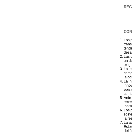
REG
CON
Los p
trans
tende
desa
Las 
un d
exige
La im
compe
la co
La in
innov
epist
combi
Ante 
emerg
los s
Los p
sost
la re
La ad
Estos
del á