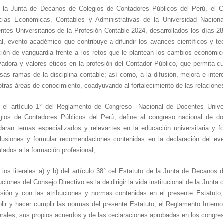
 la Junta de Decanos de Colegios de Contadores Públicos del Perú, el C
cias Económicas, Contables y Administrativas de la Universidad Nacion
ntes Universitarios de la Profesión Contable 2024, desarrollados los días
28
ual, evento académico que contribuye a difundir los avances científicos y te
ción de vanguardia frente a los retos que le plantean los cambios económic
vadora y valores éticos en la profesión del Contador Público, que permita cum
rsas ramas de la disciplina contable; así como, a la difusión, mejora e inte
otras áreas de conocimiento, coadyuvando al fortalecimiento de las relaciones 
 el artículo 1° del Reglamento de Congreso Nacional de Docentes Univer
gios de Contadores Públicos del Perú, define al congreso nacional de d
daran temas especializados y relevantes en la educación universitaria y fo
lusiones y formular recomendaciones contenidas en la declaración del even
ulados a la formación profesional;
 los literales a) y b) del artículo 38° del Estatuto de la Junta de Decano
buciones del Consejo Directivo es la de dirigir la vida institucional de la Jun
esión y con las atribuciones y normas contenidas en el presente Estatuto,
lir y hacer cumplir las normas del presente Estatuto, el Reglamento Intern
rales, sus propios acuerdos y de las declaraciones aprobadas en los congre