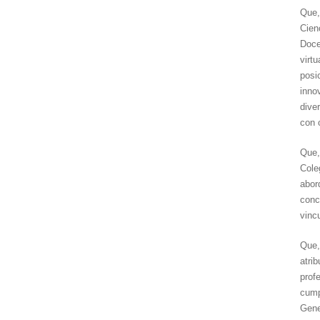
Que,
Cien
Doce
virt
posi
inno
dive
con 
Que,
Cole
abor
conc
vinc
Que,
atri
prof
cump
Gene