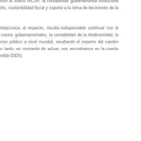
nsición al Marco NICSP, la contabilidad gubernamental evoluciona
eño, sostenibilidad fiscal y soporte a la toma de decisiones de la
nequívoca; al respecto, resulta indispensable continuar con el
 costos gubernamentales, la contabilidad de la biodiversidad, la
ector público a nivel mundial, resaltando el impacto del cambio
r lo tanto, es momento de actuar, nos encontramos en la cuenta
enible (ODS).