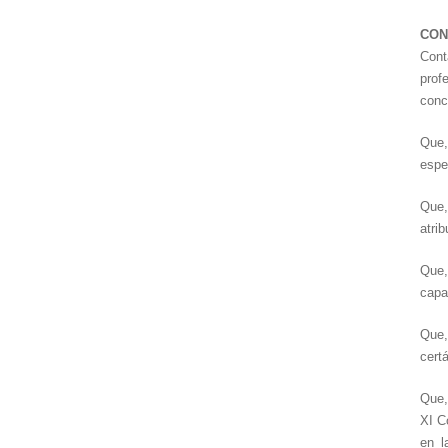
CON
Cont
prof
conc
Que,
espe
Que,
atri
Que,
capa
Que,
cert
Que,
XI C
en l