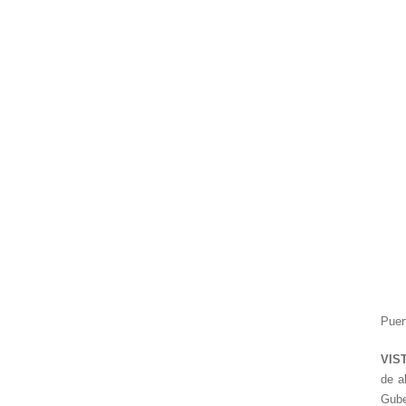
Puer
VIS
de a
Gube