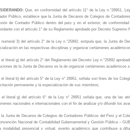
SIDERANDO:
Que, en conformidad del artículo 11° de la Ley n.°28951, Ley
ador Público, establece que la Junta de Decanos de Colegios de Contadores
esión de Contador Público dentro del país y en el exterior, de conformidad
ordante con el artículo 1° de su Reglamento aprobado por Decreto Supremo 
 numeral 3) del artículo 2° de la Ley n.°25892, estipula que, la Junta de 
cialización en las respectivas disciplinas y organizar certámenes académico
 el literal g) del artículo 2° del Reglamento del Decreto Ley n.°25892 apro
buciones de la Junta de Decanos es la de organizar certámenes académicos sob
 el literal b) del artículo 5° de la Ley n° 28951, señala son fines de los Cole
citación permanente y la especialización de sus miembros;
 el literal g) del artículo 6° de la Ley n° 28951 señala que, una de las a
ámenes nacionales e internacionales con el fin de analizar y/o difundir los ava
 la Junta de Decanos de Colegios de Contadores Públicos del Perú y el Col
onvención Nacional de Contabilidad Gubernamental y Gestión Pública – GUBER
a modalidad presencial y virtual, evento académico que contribuye a difun