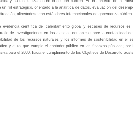
ucida y su real utilización en la gestión pública. En el contexto de la tra
a un rol estratégico, orientado a la analítica de datos, evaluación del desemp
 dirección, alineándose con estándares internacionales de gobernanza pública.
a evidencia científica del calentamiento global y escases de recursos es i
rrollo de investigaciones en las ciencias contables sobre la contabilidad de
abilidad de los recursos naturales y los informes de sostenibilidad en el s
ático y el rol que cumple el contador público en las finanzas públicas; po
esiva para el 2030, hacia el cumplimiento de los Objetivos de Desarrollo Sost