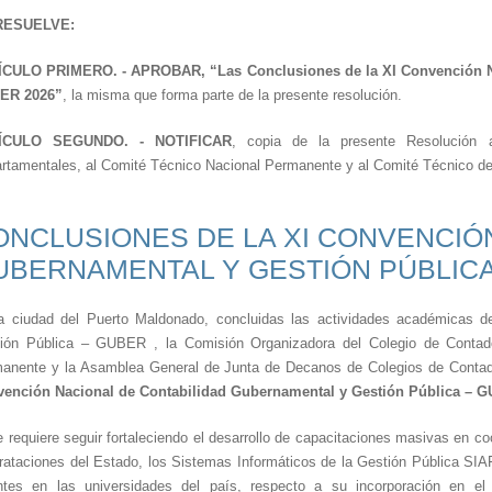
RESUELVE:
CULO PRIMERO. - APROBAR, “Las Conclusiones de la XI Convención Na
ER 2026”
, la misma que forma parte de la presente resolución.
ÍCULO SEGUNDO. - NOTIFICAR
, copia de la presente Resolución 
rtamentales, al Comité Técnico Nacional Permanente y al Comité Técn
ONCLUSIONES DE LA XI CONVENCIÓ
UBERNAMENTAL Y GESTIÓN PÚBLICA
a ciudad del Puerto Maldonado, concluidas las actividades académicas d
ión Pública – GUBER , la Comisión Organizadora del Colegio de Contad
anente y la Asamblea General de Junta de Decanos de Colegios de Conta
ención Nacional de Contabilidad Gubernamental y Gestión Pública – 
e requiere seguir fortaleciendo el desarrollo de capacitaciones masivas en co
rataciones del Estado, los Sistemas Informáticos de la Gestión Pública 
ntes en las universidades del país, respecto a su incorporación en 