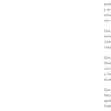
prof
y en
estu
con 
Que,
tema
Junt
comp
Que,
Dire
con 
y ha
acue
Que,
Naci
apro
Públ