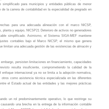
le simplificado para municipios y entidades públicas de menor
 de la carrera de contabilidad en la especialidad de pregrado en
brechas para una adecuada alineación con el marco NICSP,
, planta y equipo, NICSP21 Deterioro de activos no generadores
table simplificado. Asimismo, el Sistema SIGA-MEF mantiene
ra ajustes contables bajo el Marco NICSP, el mismo que genera
que limitan una adecuada gestión de las existencias de almacén y
 embargo, persisten limitaciones en financiamiento, capacidades
evisto resulta insuficiente, comprometiendo la calidad de la
el enfoque internacional ya no se limita a la adopción normativa,
 otros como asistencia técnica especializada en las diferentes
entre el Estado actual de las entidades y las mejores prácticas
ñando un rol predominantemente operativo, lo que restringe su
ón, causando una brecha en la entrega de la información contable