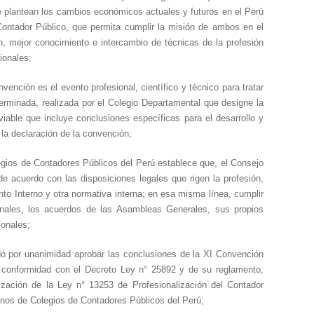
le plantean los cambios económicos actuales y futuros en el Perú
Contador Público, que permita cumplir la misión de ambos en el
ón, mejor conocimiento e intercambio de técnicas de la profesión
ionales;
nción es el evento profesional, científico y técnico para tratar
erminada, realizada por el Colegio Departamental que designe la
iable que incluye conclusiones específicas para el desarrollo y
la declaración de la convención;
olegios de Contadores Públicos del Perú establece que, el Consejo
 de acuerdo con las disposiciones legales que rigen la profesión,
to Interno y otra normativa interna; en esa misma línea, cumplir
onales, los acuerdos de las Asambleas Generales, sus propios
ionales;
dó por unanimidad aprobar las conclusiones de la XI Convención
conformidad con el Decreto Ley n° 25892 y de su reglamento,
zación de la Ley n° 13253 de Profesionalización del Contador
canos de Colegios de Contadores Públicos del Perú;