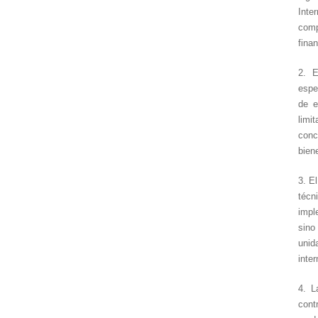
Inte
comp
fina
2. E
espe
de e
limi
conc
bien
3. E
técn
impl
sino
unid
inte
4. L
cont