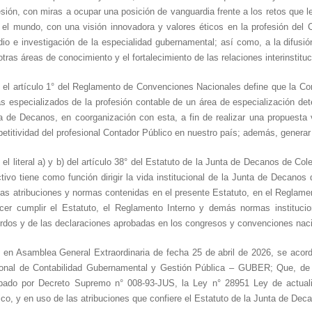
esión, con miras a ocupar una posición de vanguardia frente a los retos que 
 el mundo, con una visión innovadora y valores éticos en la profesión del 
dio e investigación de la especialidad gubernamental; así como, a la difusi
otras áreas de conocimiento y el fortalecimiento de las relaciones interinstituc
 el artículo 1° del Reglamento de Convenciones Nacionales define que la Conve
s especializados de la profesión contable de un área de especialización det
a de Decanos, en coorganización con esta, a fin de realizar una propuesta v
etitividad del profesional Contador Público en nuestro país; además, generar 
 el literal a) y b) del artículo 38° del Estatuto de la Junta de Decanos de C
ctivo tiene como función dirigir la vida institucional de la Junta de Decanos
las atribuciones y normas contenidas en el presente Estatuto, en el Reglamen
cer cumplir el Estatuto, el Reglamento Interno y demás normas instituci
rdos y de las declaraciones aprobadas en los congresos y convenciones nac
 en Asamblea General Extraordinaria de fecha 25 de abril de 2026, se acor
onal de Contabilidad Gubernamental y Gestión Pública – GUBER; Que, de 
bado por Decreto Supremo n° 008-93-JUS, la Ley n° 28951 Ley de actuali
ico, y en uso de las atribuciones que confiere el Estatuto de la Junta de De