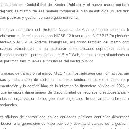
rnacionales de Contabilidad del Sector Público) y el nuevo marco contab
lejidad; asimismo, de esa manera fortalecer el plan de estudios universitario
nzas públicas y gestión contable gubernamental.
l marco normativo del Sistema Nacional de Abastecimiento presenta 
cialmente en lo relacionado con NICSP 12 Inventarios, NICSP17 Propiedades
fectivo y NICSP31 Activos intangibles, así como también del marco con
taciones estructurales, al no incorporar funcionalidades específicas pa
iliación contable – patrimonial con el SIAF Web, lo cual genera situaciones 
es patrimoniales muebles e inmuebles del sector público.
l proceso de transición al marco NICSP ha mostrado avances normativos; sin
icas y adecuación de sistemas; en ese sentido el plazo inicialmente pr
ementación y la confiabilidad de la información financiera pública. Al 2026, 
 que incorpora dimensiones de disponibilidad de recursos presupuestarios y
ades de organización de los gobiernos regionales, lo que amplía la brecha 
rnacionales.
as oficinas de contabilidad en las entidades públicas continúan desempe
ribución a la generación de valor público y debilita la calidad de la gesti