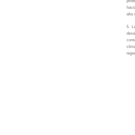
prod
haci
alta
5. L
desa
cont
clim
regr