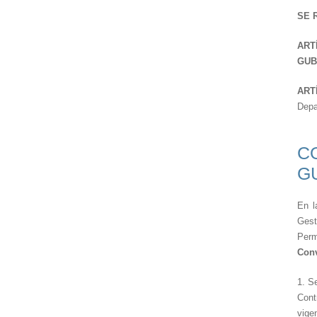
SE 
ARTÍ
GUB
ART
Depa
C
G
En l
Gest
Perm
Conv
1. S
Cont
vige