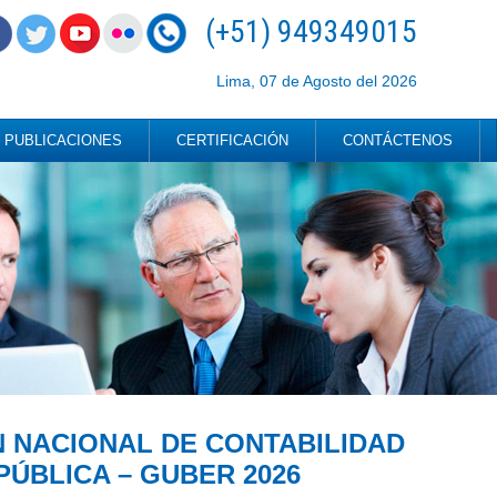
(+51) 949349015
Lima, 07 de Agosto del 2026
PUBLICACIONES
CERTIFICACIÓN
CONTÁCTENOS
N NACIONAL DE CONTABILIDAD
ÚBLICA – GUBER 2026